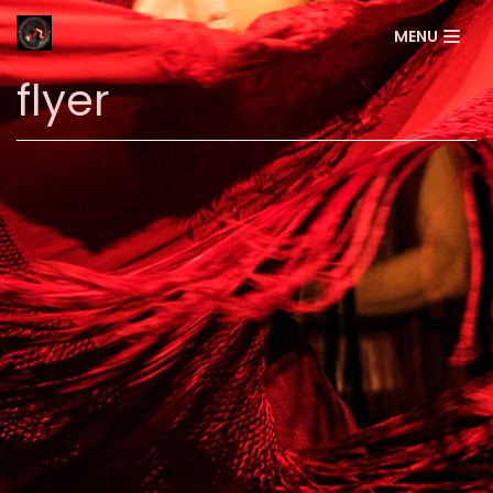
Aller
MENU
au
contenu
flyer