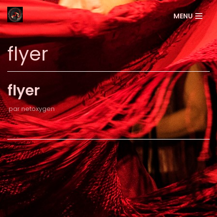
Aller
MENU
au
contenu
flyer
flyer
par
netoxygen